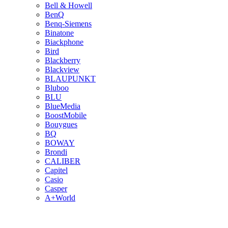
Bell & Howell
BenQ
Benq-Siemens
Binatone
Biackphone
Bird
Blackberry
Blackview
BLAUPUNKT
Bluboo
BLU
BlueMedia
BoostMobile
Bouygues
BQ
BOWAY
Brondi
CALIBER
Capitel
Casio
Casper
A+World