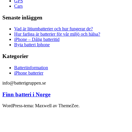
GPS
Cars
Senaste inläggen
Vad är litiumbatterier och hur fungerar de?
Hur farliga är batterier för vår miljö och hälsa?
iPhone – Dålig batteritid
Byta batteri Iphone
Kategorier
Batteriinformation
iPhone batterier
info@batterigruppen.se
Finn batteri i Norge
WordPress-tema: Maxwell av ThemeZee.