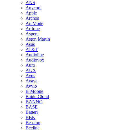
ANS
Anycool
Apple
Archos
ArcMoile
Artfone
Aspera
Aston Martin
Asus
AT&T
Audioline
Audiovox
Auro
AUX
Avus
Avaya
Avvio
B-Mobile
Baidu Cloud
BANNO
BASE
Batteri
BBK
Bea-fon
Beeline