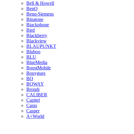
Bell & Howell
BenQ
Benq-Siemens
Binatone
Biackphone
Bird
Blackberry
Blackview
BLAUPUNKT
Bluboo
BLU
BlueMedia
BoostMobile
Bouygues
BQ
BOWAY
Brondi
CALIBER
Capitel
Casio
Casper
A+World