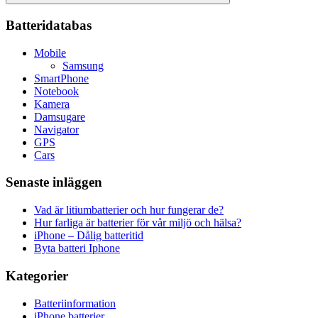
Sök
Batteridatabas
Mobile
Samsung
SmartPhone
Notebook
Kamera
Damsugare
Navigator
GPS
Cars
Senaste inläggen
Vad är litiumbatterier och hur fungerar de?
Hur farliga är batterier för vår miljö och hälsa?
iPhone – Dålig batteritid
Byta batteri Iphone
Kategorier
Batteriinformation
iPhone batterier