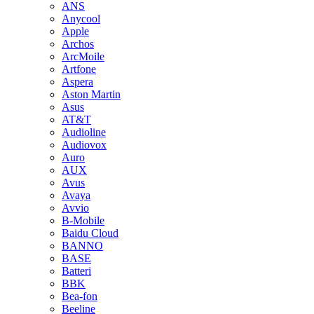
ANS
Anycool
Apple
Archos
ArcMoile
Artfone
Aspera
Aston Martin
Asus
AT&T
Audioline
Audiovox
Auro
AUX
Avus
Avaya
Avvio
B-Mobile
Baidu Cloud
BANNO
BASE
Batteri
BBK
Bea-fon
Beeline