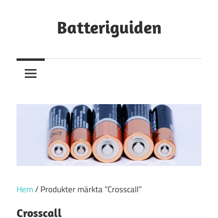
Hoppa
till
Batteriguiden
innehåll
Hem
/ Produkter märkta ”Crosscall”
Crosscall