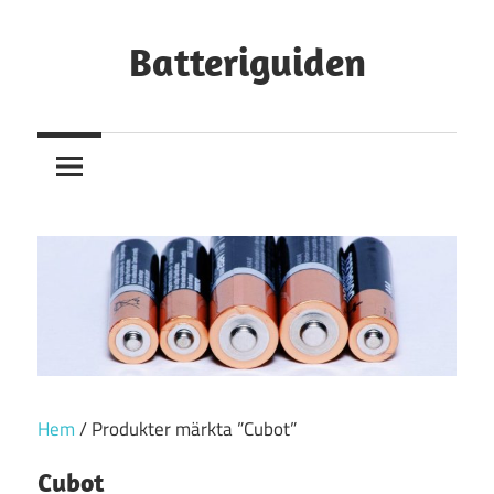
Hoppa
till
Batteriguiden
innehåll
Hem
/ Produkter märkta ”Cubot”
Cubot