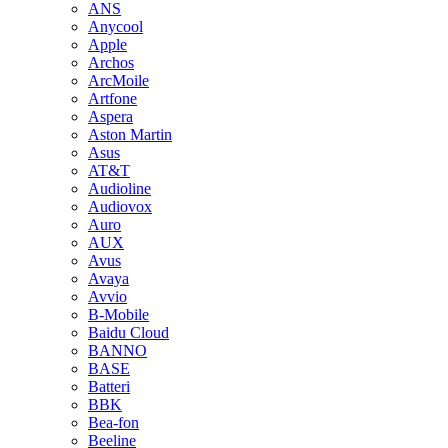
ANS
Anycool
Apple
Archos
ArcMoile
Artfone
Aspera
Aston Martin
Asus
AT&T
Audioline
Audiovox
Auro
AUX
Avus
Avaya
Avvio
B-Mobile
Baidu Cloud
BANNO
BASE
Batteri
BBK
Bea-fon
Beeline