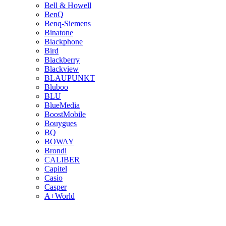
Bell & Howell
BenQ
Benq-Siemens
Binatone
Biackphone
Bird
Blackberry
Blackview
BLAUPUNKT
Bluboo
BLU
BlueMedia
BoostMobile
Bouygues
BQ
BOWAY
Brondi
CALIBER
Capitel
Casio
Casper
A+World