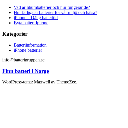
Vad är litiumbatterier och hur fungerar de?
Hur farliga är batterier för vår miljö och hälsa?
iPhone – Dålig batteritid
Byta batteri Iphone
Kategorier
Batteriinformation
iPhone batterier
info@batterigruppen.se
Finn batteri i Norge
WordPress-tema: Maxwell av ThemeZee.