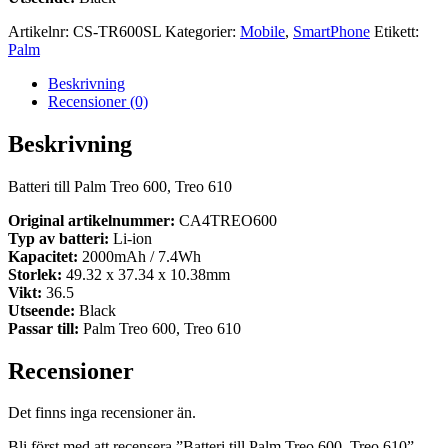
Artikelnr:
CS-TR600SL
Kategorier:
Mobile
,
SmartPhone
Etikett:
Palm
Beskrivning
Recensioner (0)
Beskrivning
Batteri till Palm Treo 600, Treo 610
Original artikelnummer:
CA4TREO600
Typ av batteri:
Li-ion
Kapacitet:
2000mAh / 7.4Wh
Storlek:
49.32 x 37.34 x 10.38mm
Vikt:
36.5
Utseende:
Black
Passar till:
Palm Treo 600, Treo 610
Recensioner
Det finns inga recensioner än.
Bli först med att recensera ”Batteri till Palm Treo 600, Treo 610”