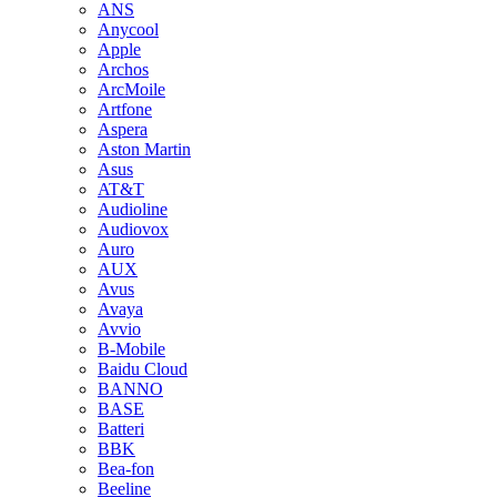
ANS
Anycool
Apple
Archos
ArcMoile
Artfone
Aspera
Aston Martin
Asus
AT&T
Audioline
Audiovox
Auro
AUX
Avus
Avaya
Avvio
B-Mobile
Baidu Cloud
BANNO
BASE
Batteri
BBK
Bea-fon
Beeline