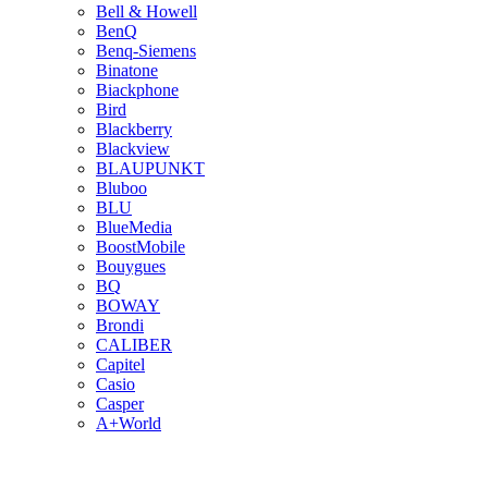
Bell & Howell
BenQ
Benq-Siemens
Binatone
Biackphone
Bird
Blackberry
Blackview
BLAUPUNKT
Bluboo
BLU
BlueMedia
BoostMobile
Bouygues
BQ
BOWAY
Brondi
CALIBER
Capitel
Casio
Casper
A+World