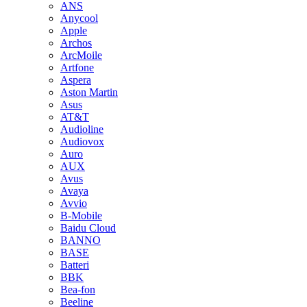
ANS
Anycool
Apple
Archos
ArcMoile
Artfone
Aspera
Aston Martin
Asus
AT&T
Audioline
Audiovox
Auro
AUX
Avus
Avaya
Avvio
B-Mobile
Baidu Cloud
BANNO
BASE
Batteri
BBK
Bea-fon
Beeline