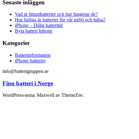
Senaste inläggen
Vad är litiumbatterier och hur fungerar de?
Hur farliga är batterier för vår miljö och hälsa?
iPhone – Dålig batteritid
Byta batteri Iphone
Kategorier
Batteriinformation
iPhone batterier
info@batterigruppen.se
Finn batteri i Norge
WordPress-tema: Maxwell av ThemeZee.