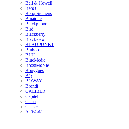
Bell & Howell
BenQ
Benq-Siemens
Binatone
Biackphone
Bird
Blackberry
Blackview
BLAUPUNKT
Bluboo
BLU
BlueMedia
BoostMobile
Bouygues
BQ
BOWAY
Brondi
CALIBER
Capitel
Casio
Casper
A+World