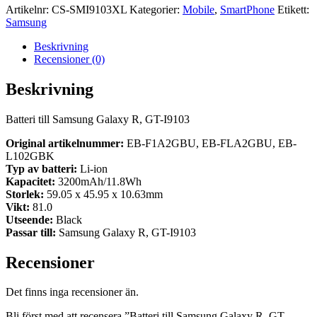
Artikelnr:
CS-SMI9103XL
Kategorier:
Mobile
,
SmartPhone
Etikett:
Samsung
Beskrivning
Recensioner (0)
Beskrivning
Batteri till Samsung Galaxy R, GT-I9103
Original artikelnummer:
EB-F1A2GBU, EB-FLA2GBU, EB-
L102GBK
Typ av batteri:
Li-ion
Kapacitet:
3200mAh/11.8Wh
Storlek:
59.05 x 45.95 x 10.63mm
Vikt:
81.0
Utseende:
Black
Passar till:
Samsung Galaxy R, GT-I9103
Recensioner
Det finns inga recensioner än.
Bli först med att recensera ”Batteri till Samsung Galaxy R, GT-