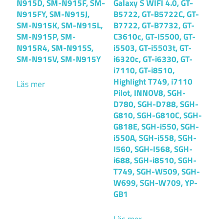
N915D, SM-N915F, SM-
Galaxy S WIFI 4.0, GT-
N915FY, SM-N915J,
B5722, GT-B5722C, GT-
SM-N915K, SM-N915L,
B7722, GT-B7732, GT-
SM-N915P, SM-
C3610c, GT-I5500, GT-
N915R4, SM-N915S,
i5503, GT-i5503t, GT-
SM-N915V, SM-N915Y
i6320c, GT-i6330, GT-
i7110, GT-i8510,
Highlight T749, i7110
Läs mer
Pilot, INNOV8, SGH-
D780, SGH-D788, SGH-
G810, SGH-G810C, SGH-
G818E, SGH-i550, SGH-
i550A, SGH-i558, SGH-
I560, SGH-I568, SGH-
i688, SGH-i8510, SGH-
T749, SGH-W509, SGH-
W699, SGH-W709, YP-
GB1