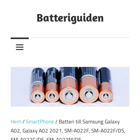
Hoppa
till
Batteriguiden
innehåll
Hem
/
SmartPhone
/ Batteri till Samsung Galaxy
A02, Galaxy A02 2021, SM-A022F, SM-A022F/DS,
SM-A022G/DS, SM-A022M/DS