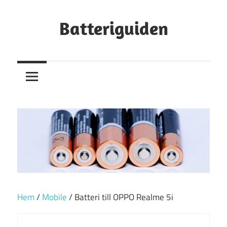
Hoppa
till
Batteriguiden
innehåll
Hem
/
Mobile
/ Batteri till OPPO Realme 5i