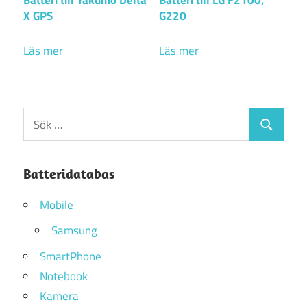
X GPS
G220
Läs mer
Läs mer
Sök
Sök
efter:
Batteridatabas
Mobile
Samsung
SmartPhone
Notebook
Kamera