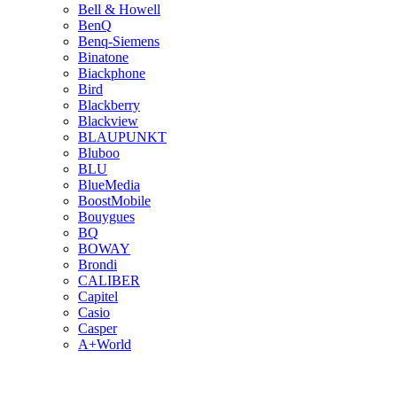
Bell & Howell
BenQ
Benq-Siemens
Binatone
Biackphone
Bird
Blackberry
Blackview
BLAUPUNKT
Bluboo
BLU
BlueMedia
BoostMobile
Bouygues
BQ
BOWAY
Brondi
CALIBER
Capitel
Casio
Casper
A+World