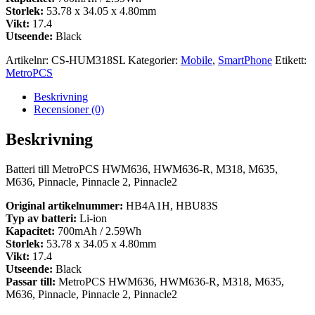
Storlek:
53.78 x 34.05 x 4.80mm
Vikt:
17.4
Utseende:
Black
Artikelnr:
CS-HUM318SL
Kategorier:
Mobile
,
SmartPhone
Etikett:
MetroPCS
Beskrivning
Recensioner (0)
Beskrivning
Batteri till MetroPCS HWM636, HWM636-R, M318, M635,
M636, Pinnacle, Pinnacle 2, Pinnacle2
Original artikelnummer:
HB4A1H, HBU83S
Typ av batteri:
Li-ion
Kapacitet:
700mAh / 2.59Wh
Storlek:
53.78 x 34.05 x 4.80mm
Vikt:
17.4
Utseende:
Black
Passar till:
MetroPCS HWM636, HWM636-R, M318, M635,
M636, Pinnacle, Pinnacle 2, Pinnacle2