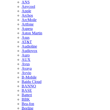
ANS
Anycool
Apple
Archos
ArcMoile
Artfone
Aspera
Aston Martin
Asus
AT&T
Audioline
Audiovox
Auro
AUX
Avus
Avaya
Avvio
B-Mobile
Baidu Cloud
BANNO
BASE
Batteri
BBK
Bea-fon
Beeline