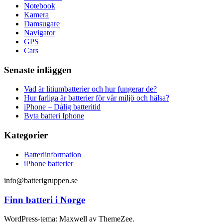
Notebook
Kamera
Damsugare
Navigator
GPS
Cars
Senaste inläggen
Vad är litiumbatterier och hur fungerar de?
Hur farliga är batterier för vår miljö och hälsa?
iPhone – Dålig batteritid
Byta batteri Iphone
Kategorier
Batteriinformation
iPhone batterier
info@batterigruppen.se
Finn batteri i Norge
WordPress-tema: Maxwell av ThemeZee.