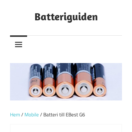
Hoppa
till
Batteriguiden
innehåll
Hem
/
Mobile
/ Batteri till EBest G6