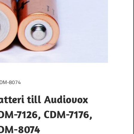
 CDM-8074
atteri till Audiovox
DM-7126, CDM-7176,
DM-8074