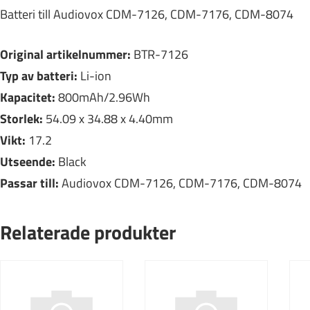
Batteri till Audiovox CDM-7126, CDM-7176, CDM-8074
Original artikelnummer:
BTR-7126
Typ av batteri:
Li-ion
Kapacitet:
800mAh/2.96Wh
Storlek:
54.09 x 34.88 x 4.40mm
Vikt:
17.2
Utseende:
Black
Passar till:
Audiovox CDM-7126, CDM-7176, CDM-8074
Relaterade produkter