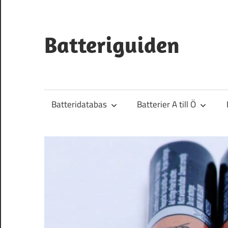
Hoppa
till
innehåll
Batteriguiden
Batteridatabas
Batterier A till Ö