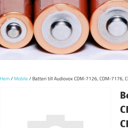
Hem
/
Mobile
/ Batteri till Audiovox CDM-7126, CDM-7176,
B
C
C