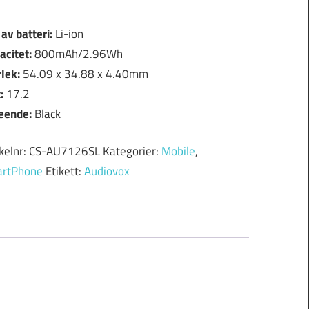
 av batteri:
Li-ion
acitet:
800mAh/2.96Wh
rlek:
54.09 x 34.88 x 4.40mm
t:
17.2
eende:
Black
ikelnr:
CS-AU7126SL
Kategorier:
Mobile
,
rtPhone
Etikett:
Audiovox