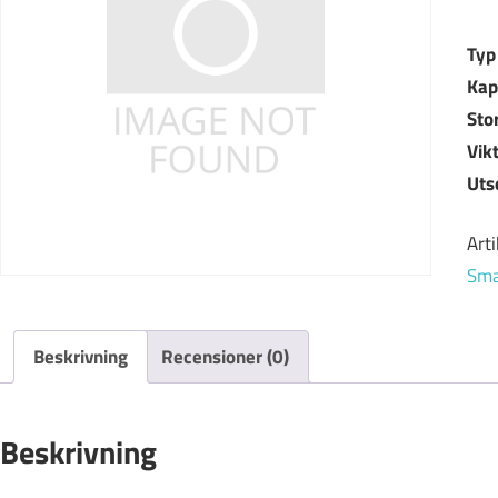
Typ
Kap
Sto
Vik
Uts
Art
Sma
Beskrivning
Recensioner (0)
Beskrivning