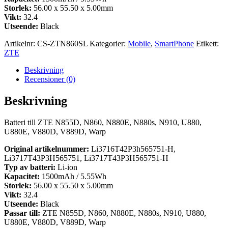
Storlek:
56.00 x 55.50 x 5.00mm
Vikt:
32.4
Utseende:
Black
Artikelnr:
CS-ZTN860SL
Kategorier:
Mobile
,
SmartPhone
Etikett:
ZTE
Beskrivning
Recensioner (0)
Beskrivning
Batteri till ZTE N855D, N860, N880E, N880s, N910, U880,
U880E, V880D, V889D, Warp
Original artikelnummer:
Li3716T42P3h565751-H,
Li3717T43P3H565751, Li3717T43P3H565751-H
Typ av batteri:
Li-ion
Kapacitet:
1500mAh / 5.55Wh
Storlek:
56.00 x 55.50 x 5.00mm
Vikt:
32.4
Utseende:
Black
Passar till:
ZTE N855D, N860, N880E, N880s, N910, U880,
U880E, V880D, V889D, Warp