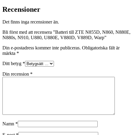
Recensioner
Det finns inga recensioner än.
Bli först med att recensera ”Batteri till ZTE N855D, N860, N880E,
N880s, N910, U880, U880E, V880D, V889D, Warp”
Din e-postadress kommer inte publiceras.
Obligatoriska fält är
märkta
*
Ditt betyg
*
Din recension
*
Namn
*
E-post
*