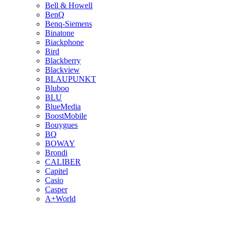
Bell & Howell
BenQ
Benq-Siemens
Binatone
Biackphone
Bird
Blackberry
Blackview
BLAUPUNKT
Bluboo
BLU
BlueMedia
BoostMobile
Bouygues
BQ
BOWAY
Brondi
CALIBER
Capitel
Casio
Casper
A+World