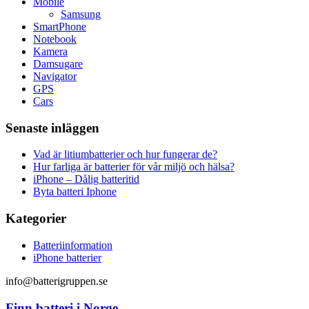
Mobile
Samsung
SmartPhone
Notebook
Kamera
Damsugare
Navigator
GPS
Cars
Senaste inläggen
Vad är litiumbatterier och hur fungerar de?
Hur farliga är batterier för vår miljö och hälsa?
iPhone – Dålig batteritid
Byta batteri Iphone
Kategorier
Batteriinformation
iPhone batterier
info@batterigruppen.se
Finn batteri i Norge