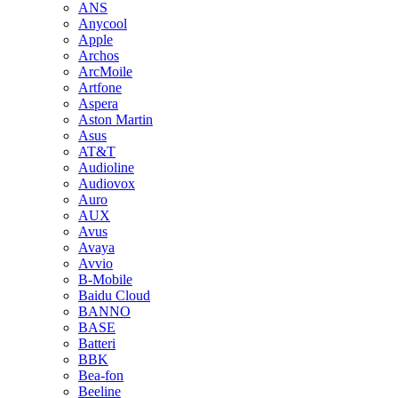
ANS
Anycool
Apple
Archos
ArcMoile
Artfone
Aspera
Aston Martin
Asus
AT&T
Audioline
Audiovox
Auro
AUX
Avus
Avaya
Avvio
B-Mobile
Baidu Cloud
BANNO
BASE
Batteri
BBK
Bea-fon
Beeline