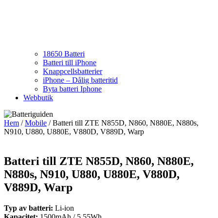
18650 Batteri
Batteri till iPhone
Knappcellsbatterier
iPhone – Dålig batteritid
Byta batteri Iphone
Webbutik
Hem
/
Mobile
/ Batteri till ZTE N855D, N860, N880E, N880s,
N910, U880, U880E, V880D, V889D, Warp
Batteri till ZTE N855D, N860, N880E,
N880s, N910, U880, U880E, V880D,
V889D, Warp
Typ av batteri:
Li-ion
Kapacitet:
1500mAh / 5.55Wh