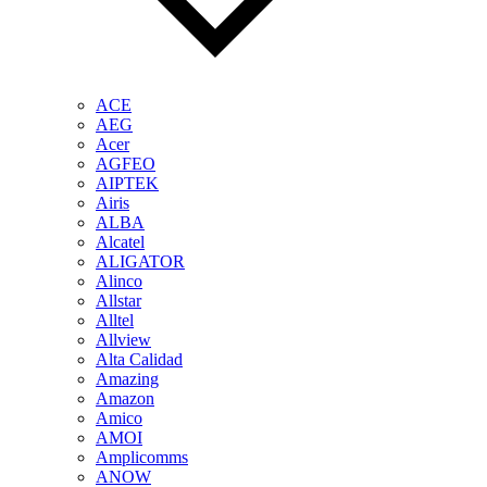
ACE
AEG
Acer
AGFEO
AIPTEK
Airis
ALBA
Alcatel
ALIGATOR
Alinco
Allstar
Alltel
Allview
Alta Calidad
Amazing
Amazon
Amico
AMOI
Amplicomms
ANOW