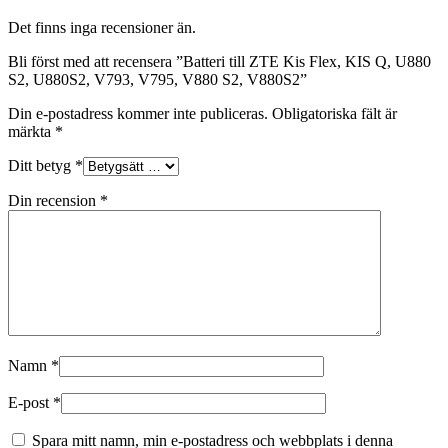
Det finns inga recensioner än.
Bli först med att recensera ”Batteri till ZTE Kis Flex, KIS Q, U880
S2, U880S2, V793, V795, V880 S2, V880S2”
Din e-postadress kommer inte publiceras.
Obligatoriska fält är
märkta
*
Ditt betyg
*
Din recension
*
Namn
*
E-post
*
Spara mitt namn, min e-postadress och webbplats i denna