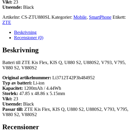
Vikt:
23
Utseende:
Black
Artikelnr:
CS-ZTU880SL
Kategorier:
Mobile
,
SmartPhone
Etikett:
ZTE
Beskrivning
Recensioner (0)
Beskrivning
Batteri till ZTE Kis Flex, KIS Q, U880 S2, U880S2, V793, V795,
V880 S2, V880S2
Original artikelnummer:
Li3712T42P3h484952
Typ av batteri:
Li-ion
Kapacitet:
1200mAh / 4.44Wh
Storlek:
47.85 x 48.86 x 5.15mm
Vikt:
23
Utseende:
Black
Passar till:
ZTE Kis Flex, KIS Q, U880 S2, U880S2, V793, V795,
V880 S2, V880S2
Recensioner