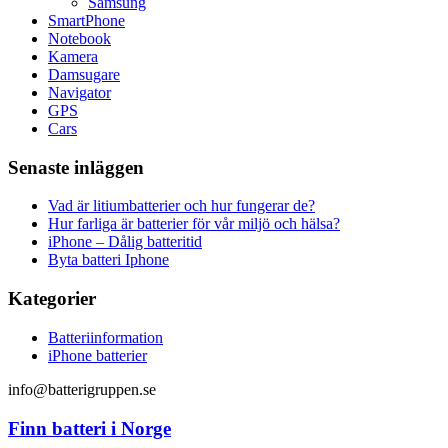
Samsung
SmartPhone
Notebook
Kamera
Damsugare
Navigator
GPS
Cars
Senaste inläggen
Vad är litiumbatterier och hur fungerar de?
Hur farliga är batterier för vår miljö och hälsa?
iPhone – Dålig batteritid
Byta batteri Iphone
Kategorier
Batteriinformation
iPhone batterier
info@batterigruppen.se
Finn batteri i Norge