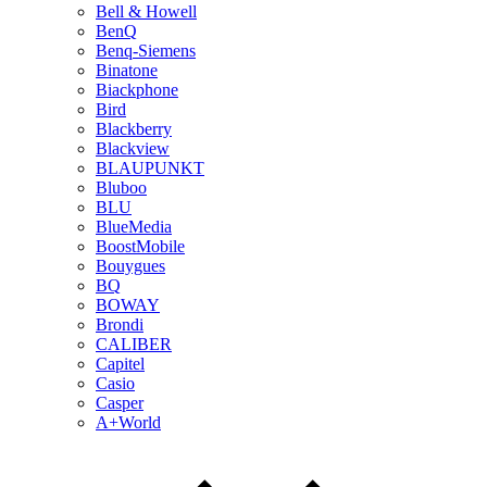
Bell & Howell
BenQ
Benq-Siemens
Binatone
Biackphone
Bird
Blackberry
Blackview
BLAUPUNKT
Bluboo
BLU
BlueMedia
BoostMobile
Bouygues
BQ
BOWAY
Brondi
CALIBER
Capitel
Casio
Casper
A+World