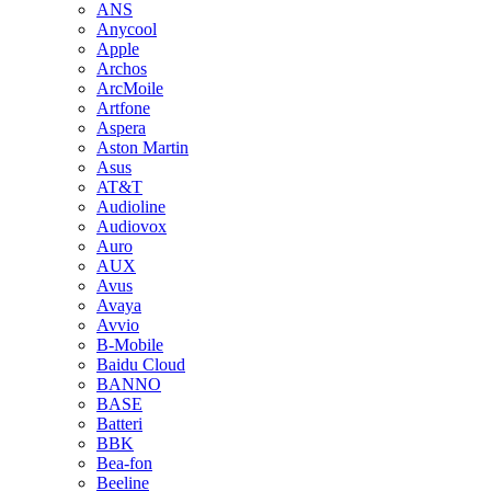
ANS
Anycool
Apple
Archos
ArcMoile
Artfone
Aspera
Aston Martin
Asus
AT&T
Audioline
Audiovox
Auro
AUX
Avus
Avaya
Avvio
B-Mobile
Baidu Cloud
BANNO
BASE
Batteri
BBK
Bea-fon
Beeline