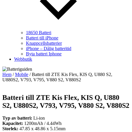
18650 Batteri
Batteri till iPhone
Knappcellsbatterier
iPhone – Dålig batteritid
Byta batteri Iphone
Webbutik
Hem
/
Mobile
/ Batteri till ZTE Kis Flex, KIS Q, U880 S2,
U880S2, V793, V795, V880 S2, V880S2
Batteri till ZTE Kis Flex, KIS Q, U880
S2, U880S2, V793, V795, V880 S2, V880S2
Typ av batteri:
Li-ion
Kapacitet:
1200mAh / 4.44Wh
Storlek:
47.85 x 48.86 x 5.15mm