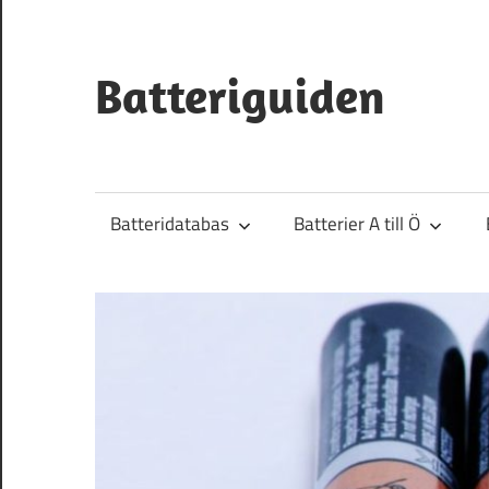
Hoppa
till
innehåll
Batteriguiden
Batteridatabas
Batterier A till Ö