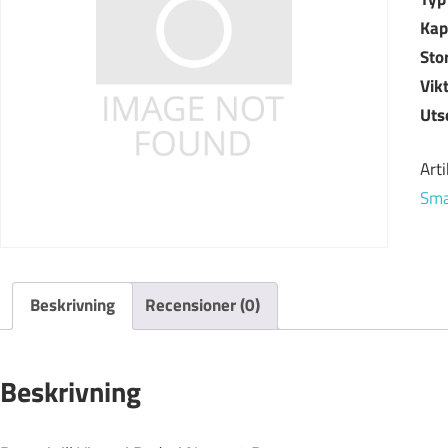
Kap
Sto
Vik
Uts
Art
Sma
Beskrivning
Recensioner (0)
Beskrivning