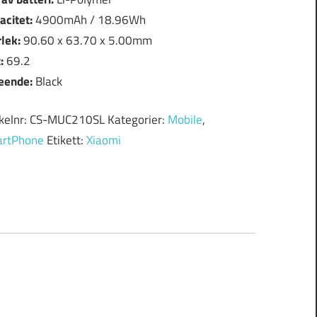
acitet:
4900mAh / 18.96Wh
rlek:
90.60 x 63.70 x 5.00mm
t:
69.2
eende:
Black
ikelnr:
CS-MUC210SL
Kategorier:
Mobile
,
rtPhone
Etikett:
Xiaomi