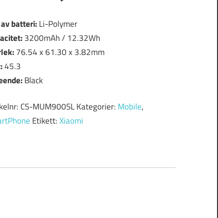
 av batteri:
Li-Polymer
acitet:
3200mAh / 12.32Wh
rlek:
76.54 x 61.30 x 3.82mm
t:
45.3
eende:
Black
ikelnr:
CS-MUM900SL
Kategorier:
Mobile
,
rtPhone
Etikett:
Xiaomi