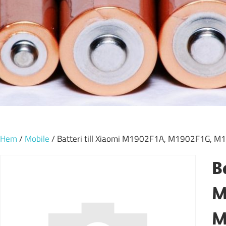
Hem
/
Mobile
/ Batteri till Xiaomi M1902F1A, M1902F1G, M
B
M
M