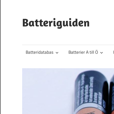
Hoppa
till
innehåll
Batteriguiden
Batteridatabas
Batterier A till Ö