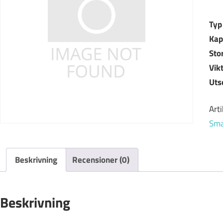
Typ
Kap
Sto
Vik
Uts
Art
Sma
Beskrivning
Recensioner (0)
Beskrivning