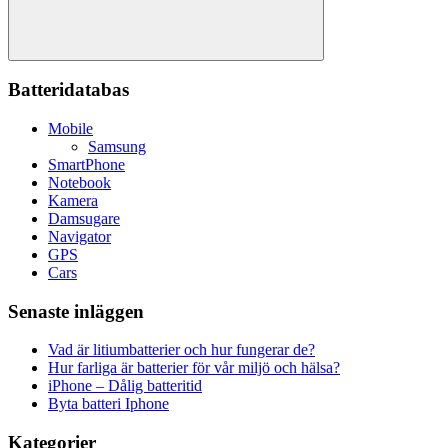
Sök
Batteridatabas
Mobile
Samsung
SmartPhone
Notebook
Kamera
Damsugare
Navigator
GPS
Cars
Senaste inläggen
Vad är litiumbatterier och hur fungerar de?
Hur farliga är batterier för vår miljö och hälsa?
iPhone – Dålig batteritid
Byta batteri Iphone
Kategorier