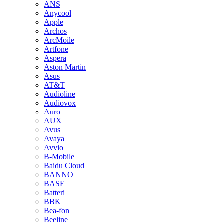
ANS
Anycool
Apple
Archos
ArcMoile
Artfone
Aspera
Aston Martin
Asus
AT&T
Audioline
Audiovox
Auro
AUX
Avus
Avaya
Avvio
B-Mobile
Baidu Cloud
BANNO
BASE
Batteri
BBK
Bea-fon
Beeline