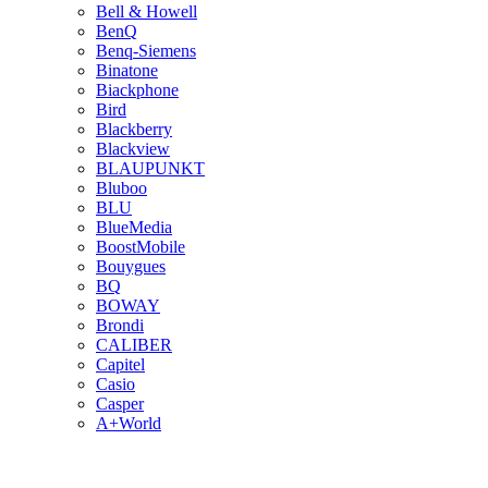
Bell & Howell
BenQ
Benq-Siemens
Binatone
Biackphone
Bird
Blackberry
Blackview
BLAUPUNKT
Bluboo
BLU
BlueMedia
BoostMobile
Bouygues
BQ
BOWAY
Brondi
CALIBER
Capitel
Casio
Casper
A+World