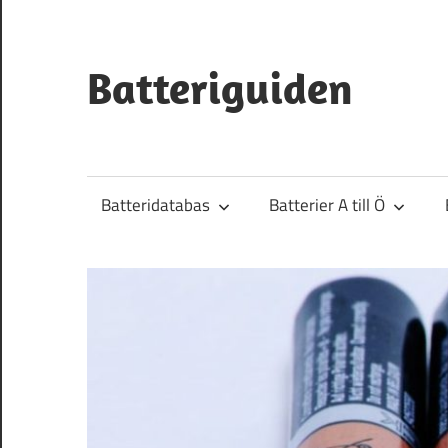
Hoppa
till
innehåll
Batteriguiden
Batteridatabas
Batterier A till Ö