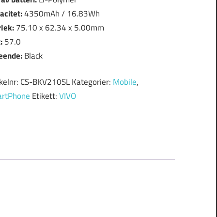
acitet:
4350mAh / 16.83Wh
rlek:
75.10 x 62.34 x 5.00mm
t:
57.0
eende:
Black
ikelnr:
CS-BKV210SL
Kategorier:
Mobile
,
rtPhone
Etikett:
VIVO