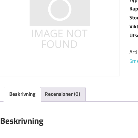
Kap
Sto
Vik
Uts
Art
Sma
Beskrivning
Recensioner (0)
Beskrivning