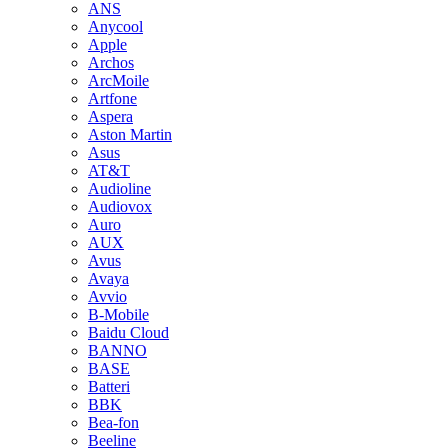
ANS
Anycool
Apple
Archos
ArcMoile
Artfone
Aspera
Aston Martin
Asus
AT&T
Audioline
Audiovox
Auro
AUX
Avus
Avaya
Avvio
B-Mobile
Baidu Cloud
BANNO
BASE
Batteri
BBK
Bea-fon
Beeline