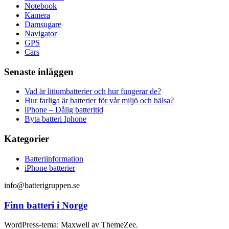
Notebook
Kamera
Damsugare
Navigator
GPS
Cars
Senaste inläggen
Vad är litiumbatterier och hur fungerar de?
Hur farliga är batterier för vår miljö och hälsa?
iPhone – Dålig batteritid
Byta batteri Iphone
Kategorier
Batteriinformation
iPhone batterier
info@batterigruppen.se
Finn batteri i Norge
WordPress-tema: Maxwell av ThemeZee.