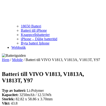
18650 Batteri
Batteri till iPhone
Knappcellsbatterier
iPhone – Dålig batteritid
Byta batteri Iphone
Webbutik
Hem
/
Mobile
/ Batteri till VIVO V1813, V1813A, V1813T, Y97
Batteri till VIVO V1813, V1813A,
V1813T, Y97
Typ av batteri:
Li-Polymer
Kapacitet:
3250mAh / 12.51Wh
Storlek:
82.82 x 58.86 x 3.70mm
Vikt:
43.8