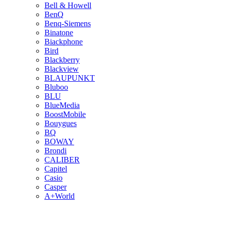
Bell & Howell
BenQ
Benq-Siemens
Binatone
Biackphone
Bird
Blackberry
Blackview
BLAUPUNKT
Bluboo
BLU
BlueMedia
BoostMobile
Bouygues
BQ
BOWAY
Brondi
CALIBER
Capitel
Casio
Casper
A+World