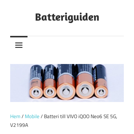
Hoppa
till
Batteriguiden
innehåll
Hem
/
Mobile
/ Batteri till VIVO iQOO Neo6 SE 5G,
V2199A