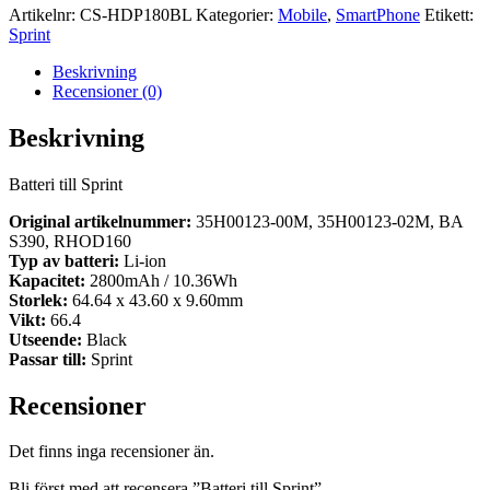
Artikelnr:
CS-HDP180BL
Kategorier:
Mobile
,
SmartPhone
Etikett:
Sprint
Beskrivning
Recensioner (0)
Beskrivning
Batteri till Sprint
Original artikelnummer:
35H00123-00M, 35H00123-02M, BA
S390, RHOD160
Typ av batteri:
Li-ion
Kapacitet:
2800mAh / 10.36Wh
Storlek:
64.64 x 43.60 x 9.60mm
Vikt:
66.4
Utseende:
Black
Passar till:
Sprint
Recensioner
Det finns inga recensioner än.
Bli först med att recensera ”Batteri till Sprint”