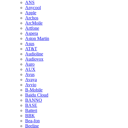
ANS
Anycool
Apple
Archos
ArcMoile
Artfone
Aspera
Aston Martin
Asus
AT&T
Audioline
Audiovox
Auro
AUX
Avus
Avaya
Avvio
B-Mobile
Baidu Cloud
BANNO
BASE
Batteri
BBK
Bea-fon
Beeline