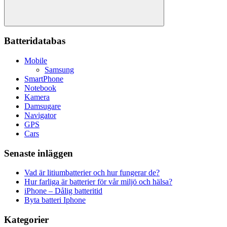
Sök
Batteridatabas
Mobile
Samsung
SmartPhone
Notebook
Kamera
Damsugare
Navigator
GPS
Cars
Senaste inläggen
Vad är litiumbatterier och hur fungerar de?
Hur farliga är batterier för vår miljö och hälsa?
iPhone – Dålig batteritid
Byta batteri Iphone
Kategorier