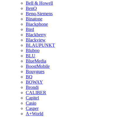
Bell & Howell
BenQ
Benq-Siemens
Binatone
Biackphone
Bird
Blackberry
Blackview
BLAUPUNKT
Bluboo
BLU
BlueMedia
BoostMobile
Bouygues
BQ
BOWAY
Brondi
CALIBER
Capitel
Casio
Casper
A+World