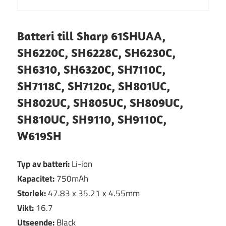
Batteri till Sharp 61SHUAA,
SH6220C, SH6228C, SH6230C,
SH6310, SH6320C, SH7110C,
SH7118C, SH7120c, SH801UC,
SH802UC, SH805UC, SH809UC,
SH810UC, SH9110, SH9110C,
W619SH
Typ av batteri:
Li-ion
Kapacitet:
750mAh
Storlek:
47.83 x 35.21 x 4.55mm
Vikt:
16.7
Utseende:
Black