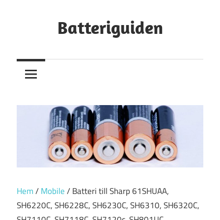
Hoppa
till
Batteriguiden
innehåll
Hem
/
Mobile
/ Batteri till Sharp 61SHUAA,
SH6220C, SH6228C, SH6230C, SH6310, SH6320C,
SH7110C, SH7118C, SH7120c, SH801UC,