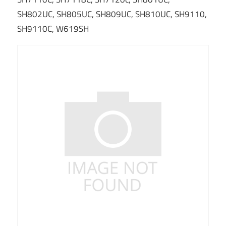
SH802UC, SH805UC, SH809UC, SH810UC, SH9110,
SH9110C, W619SH