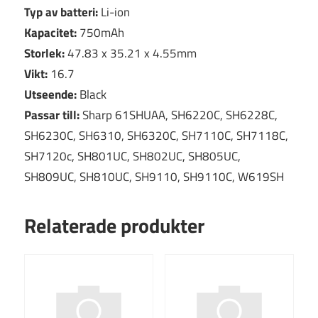
Typ av batteri:
Li-ion
Kapacitet:
750mAh
Storlek:
47.83 x 35.21 x 4.55mm
Vikt:
16.7
Utseende:
Black
Passar till:
Sharp 61SHUAA, SH6220C, SH6228C,
SH6230C, SH6310, SH6320C, SH7110C, SH7118C,
SH7120c, SH801UC, SH802UC, SH805UC,
SH809UC, SH810UC, SH9110, SH9110C, W619SH
Relaterade produkter