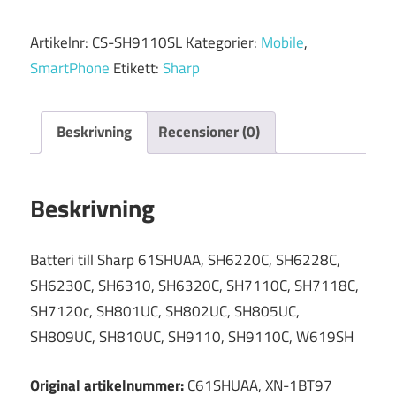
Artikelnr:
CS-SH9110SL
Kategorier:
Mobile
,
SmartPhone
Etikett:
Sharp
Beskrivning
Recensioner (0)
Beskrivning
Batteri till Sharp 61SHUAA, SH6220C, SH6228C,
SH6230C, SH6310, SH6320C, SH7110C, SH7118C,
SH7120c, SH801UC, SH802UC, SH805UC,
SH809UC, SH810UC, SH9110, SH9110C, W619SH
Original artikelnummer:
C61SHUAA, XN-1BT97