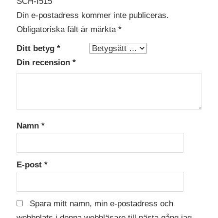
SCH-I515”
Din e-postadress kommer inte publiceras.
Obligatoriska fält är märkta
*
Ditt betyg
*
Din recension
*
Namn
*
E-post
*
Spara mitt namn, min e-postadress och
webbplats i denna webbläsare till nästa gång jag