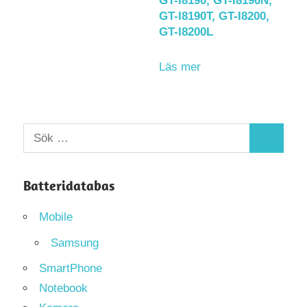
GT-I8190, GT-I8190N,
GT-I8190T, GT-I8200,
GT-I8200L
Läs mer
Sök
Sök
efter:
Batteridatabas
Mobile
Samsung
SmartPhone
Notebook