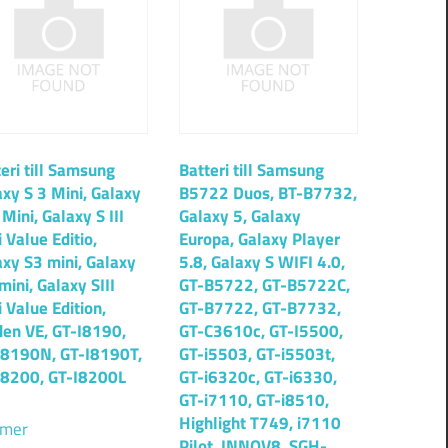
eri till Samsung
Batteri till Samsung
xy S 3 Mini, Galaxy
B5722 Duos, BT-B7732,
I Mini, Galaxy S III
Galaxy 5, Galaxy
 Value Editio,
Europa, Galaxy Player
axy S3 mini, Galaxy
5.8, Galaxy S WIFI 4.0,
 mini, Galaxy SIII
GT-B5722, GT-B5722C,
 Value Edition,
GT-B7722, GT-B7732,
den VE, GT-I8190,
GT-C3610c, GT-I5500,
I8190N, GT-I8190T,
GT-i5503, GT-i5503t,
I8200, GT-I8200L
GT-i6320c, GT-i6330,
GT-i7110, GT-i8510,
Highlight T749, i7110
 mer
Pilot, INNOV8, SGH-