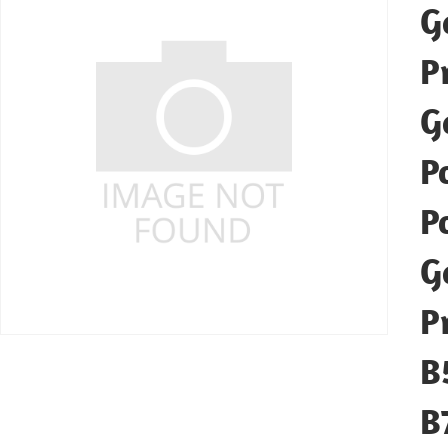
G
P
G
P
P
G
P
B
B