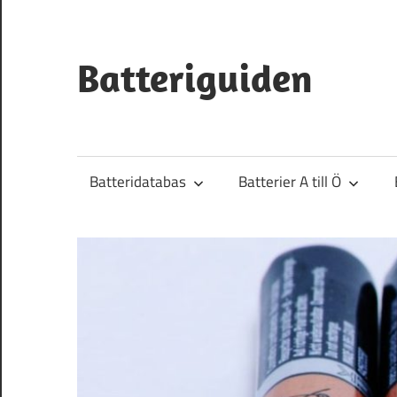
Hoppa
till
innehåll
Batteriguiden
Batteridatabas
Batterier A till Ö