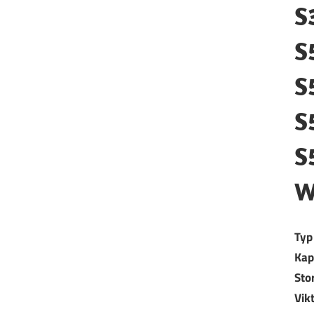
S
S
S
S
S
W
Typ
Kap
Sto
Vik