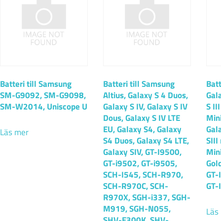
Batteri till Samsung
Batteri till Samsung
Batt
SM-G9092, SM-G9098,
Altius, Galaxy S 4 Duos,
Gala
SM-W2014, Uniscope U
Galaxy S IV, Galaxy S IV
S II
Dous, Galaxy S IV LTE
Mini
EU, Galaxy S4, Galaxy
Gal
Läs mer
S4 Duos, Galaxy S4 LTE,
SIII
Galaxy SIV, GT-I9500,
Mini
GT-i9502, GT-i9505,
Gol
SCH-I545, SCH-R970,
GT-
SCH-R970C, SCH-
GT-
R970X, SGH-i337, SGH-
M919, SGH-N055,
Läs
SHV-E300K, SHV-