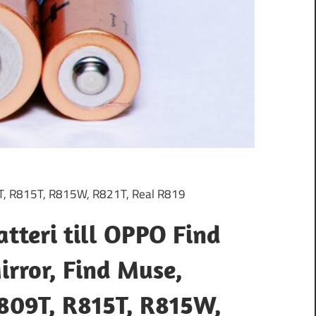
09T, R815T, R815W, R821T, Real R819
atteri till OPPO Find
irror, Find Muse,
809T, R815T, R815W,