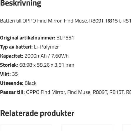
Beskrivning
Batteri till OPPO Find Mirror, Find Muse, R809T, R815T, R
Original artikelnummer:
BLP551
Typ av batteri:
Li-Polymer
Kapacitet:
2000mAh / 7.60Wh
Storlek:
68.98 x 58.26 x 3.61 mm
Vikt:
35
Utseende:
Black
Passar till:
OPPO Find Mirror, Find Muse, R809T, R815T, R
Relaterade produkter