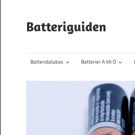
Hoppa
till
innehåll
Batteriguiden
Batteridatabas
Batterier A till Ö