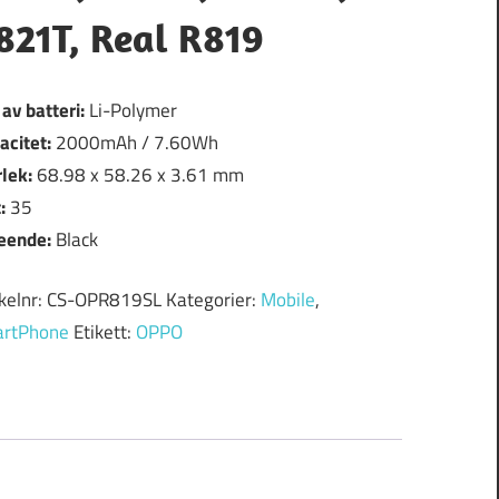
821T, Real R819
 av batteri:
Li-Polymer
acitet:
2000mAh / 7.60Wh
rlek:
68.98 x 58.26 x 3.61 mm
t:
35
eende:
Black
ikelnr:
CS-OPR819SL
Kategorier:
Mobile
,
rtPhone
Etikett:
OPPO