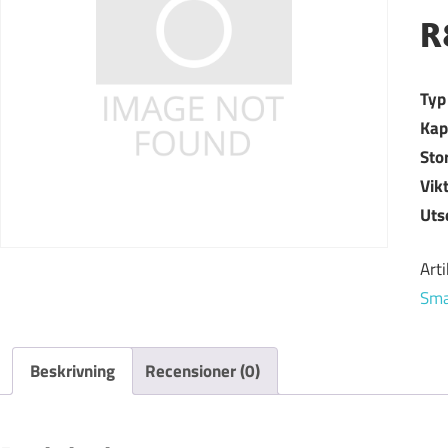
R
Typ
Kap
Sto
Vik
Uts
Art
Sma
Beskrivning
Recensioner (0)