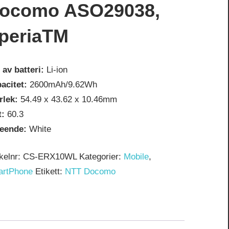
ocomo ASO29038,
periaTM
 av batteri:
Li-ion
acitet:
2600mAh/9.62Wh
rlek:
54.49 x 43.62 x 10.46mm
t:
60.3
seende:
White
ikelnr:
CS-ERX10WL
Kategorier:
Mobile
,
artPhone
Etikett:
NTT Docomo