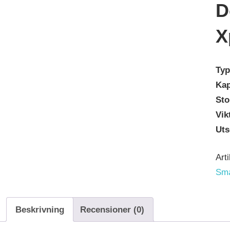
D
X
Typ
Kap
Sto
Vik
Ut
Art
Sm
Beskrivning
Recensioner (0)