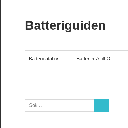
Hoppa
till
innehåll
Batteriguiden
Batteridatabas
Batterier A till Ö
Sök
Sök
efter: