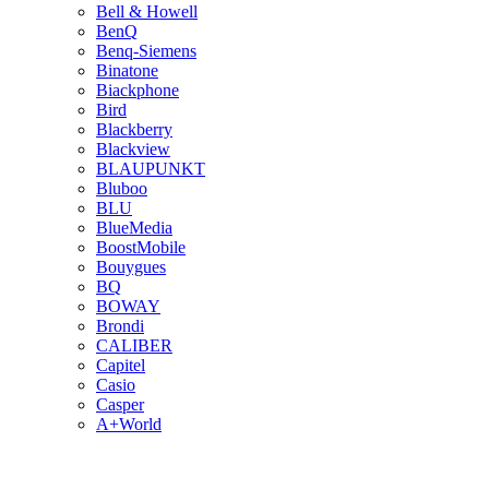
Bell & Howell
BenQ
Benq-Siemens
Binatone
Biackphone
Bird
Blackberry
Blackview
BLAUPUNKT
Bluboo
BLU
BlueMedia
BoostMobile
Bouygues
BQ
BOWAY
Brondi
CALIBER
Capitel
Casio
Casper
A+World