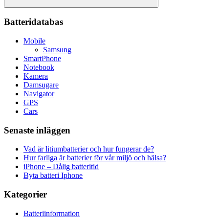
Sök
Batteridatabas
Mobile
Samsung
SmartPhone
Notebook
Kamera
Damsugare
Navigator
GPS
Cars
Senaste inläggen
Vad är litiumbatterier och hur fungerar de?
Hur farliga är batterier för vår miljö och hälsa?
iPhone – Dålig batteritid
Byta batteri Iphone
Kategorier
Batteriinformation