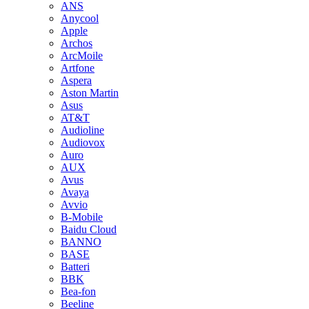
ANS
Anycool
Apple
Archos
ArcMoile
Artfone
Aspera
Aston Martin
Asus
AT&T
Audioline
Audiovox
Auro
AUX
Avus
Avaya
Avvio
B-Mobile
Baidu Cloud
BANNO
BASE
Batteri
BBK
Bea-fon
Beeline