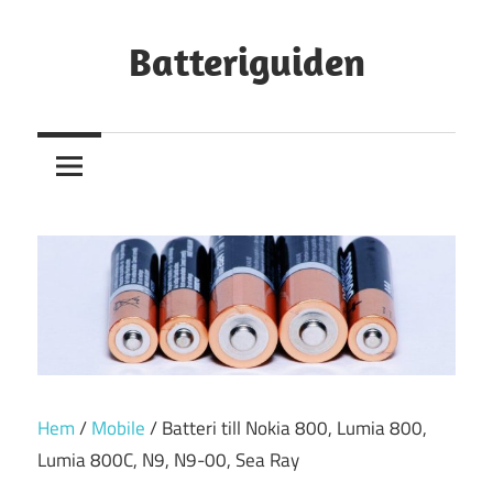
Hoppa
till
Batteriguiden
innehåll
Hem
/
Mobile
/ Batteri till Nokia 800, Lumia 800,
Lumia 800C, N9, N9-00, Sea Ray