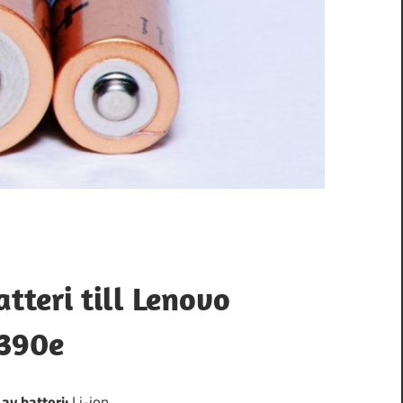
atteri till Lenovo
390e
 av batteri:
Li-ion