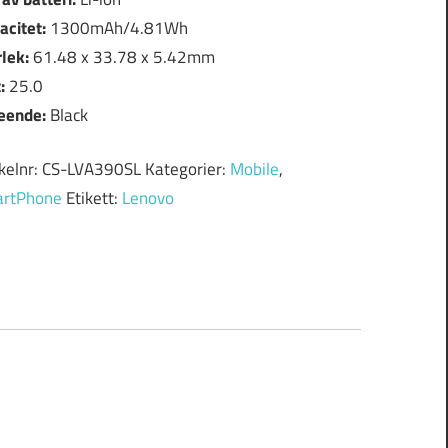
acitet:
1300mAh/4.81Wh
rlek:
61.48 x 33.78 x 5.42mm
t:
25.0
eende:
Black
ikelnr:
CS-LVA390SL
Kategorier:
Mobile
,
rtPhone
Etikett:
Lenovo