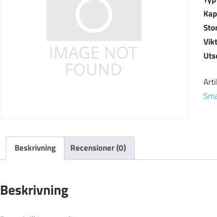
Kap
Sto
Vik
Uts
Art
Sma
Beskrivning
Recensioner (0)
Beskrivning