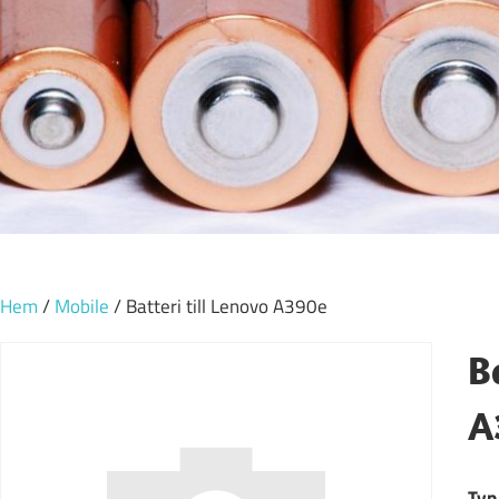
Hem
/
Mobile
/ Batteri till Lenovo A390e
B
A
Typ