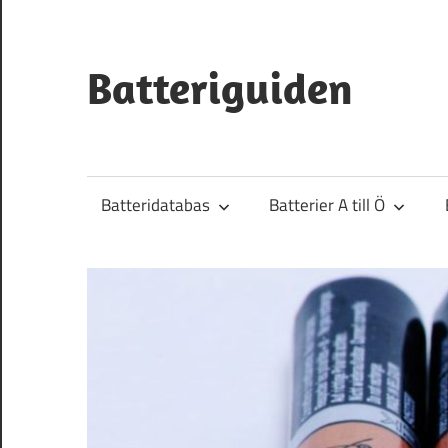
Hoppa
till
innehåll
Batteriguiden
Batteridatabas
Batterier A till Ö