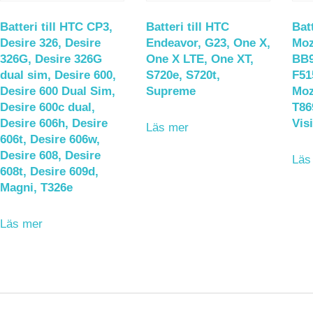
Batteri till HTC CP3,
Batteri till HTC
Batt
Desire 326, Desire
Endeavor, G23, One X,
Moz
326G, Desire 326G
One X LTE, One XT,
BB9
dual sim, Desire 600,
S720e, S720t,
F51
Desire 600 Dual Sim,
Supreme
Moz
Desire 600c dual,
T86
Desire 606h, Desire
Vis
Läs mer
606t, Desire 606w,
Desire 608, Desire
Läs
608t, Desire 609d,
Magni, T326e
Läs mer