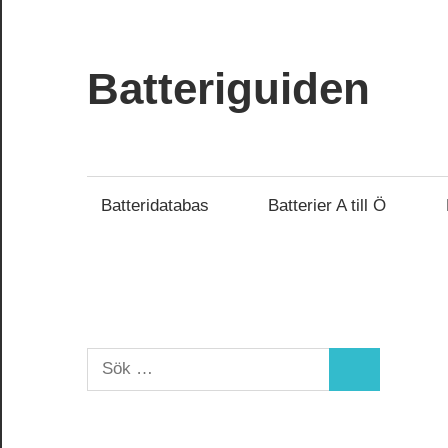
Hoppa
till
innehåll
Batteriguiden
Batteridatabas
Batterier A till Ö
Sök
Sök
efter: