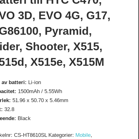
VO 3D, EVO 4G, G17,
G86100, Pyramid,
ider, Shooter, X515,
515d, X515e, X515M
 av batteri:
Li-ion
acitet:
1500mAh / 5.55Wh
rlek:
51.96 x 50.70 x 5.46mm
t:
32.8
seende:
Black
ikelnr:
CS-HT8610SL
Kategorier:
Mobile
,