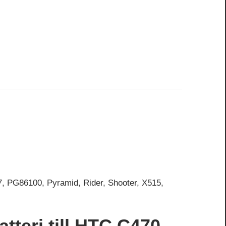
, PG86100, Pyramid, Rider, Shooter, X515,
atteri till HTC C470,