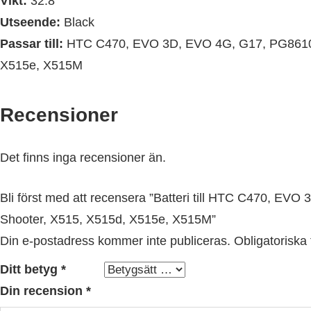
Vikt:
32.8
Utseende:
Black
Passar till:
HTC C470, EVO 3D, EVO 4G, G17, PG86100,
X515e, X515M
Recensioner
Det finns inga recensioner än.
Bli först med att recensera ”Batteri till HTC C470, EV
Shooter, X515, X515d, X515e, X515M”
Din e-postadress kommer inte publiceras.
Obligatoriska 
Ditt betyg
*
Din recension
*