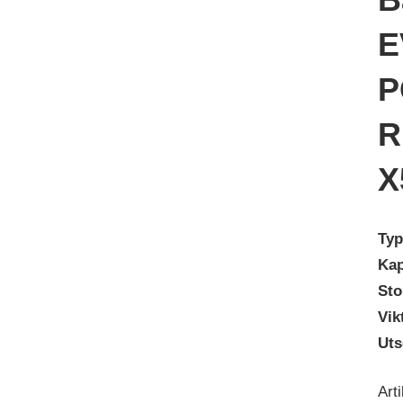
E
P
R
X
Typ
Kap
Sto
Vik
Ut
Art