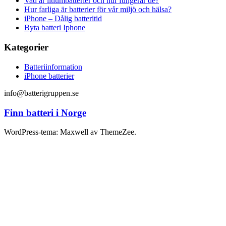
Vad är litiumbatterier och hur fungerar de?
Hur farliga är batterier för vår miljö och hälsa?
iPhone – Dålig batteritid
Byta batteri Iphone
Kategorier
Batteriinformation
iPhone batterier
info@batterigruppen.se
Finn batteri i Norge
WordPress-tema: Maxwell av ThemeZee.