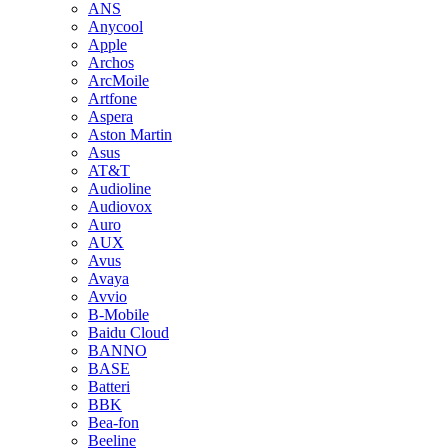
ANS
Anycool
Apple
Archos
ArcMoile
Artfone
Aspera
Aston Martin
Asus
AT&T
Audioline
Audiovox
Auro
AUX
Avus
Avaya
Avvio
B-Mobile
Baidu Cloud
BANNO
BASE
Batteri
BBK
Bea-fon
Beeline