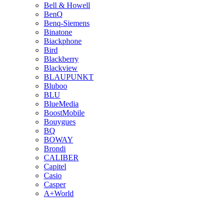
Bell & Howell
BenQ
Benq-Siemens
Binatone
Biackphone
Bird
Blackberry
Blackview
BLAUPUNKT
Bluboo
BLU
BlueMedia
BoostMobile
Bouygues
BQ
BOWAY
Brondi
CALIBER
Capitel
Casio
Casper
A+World