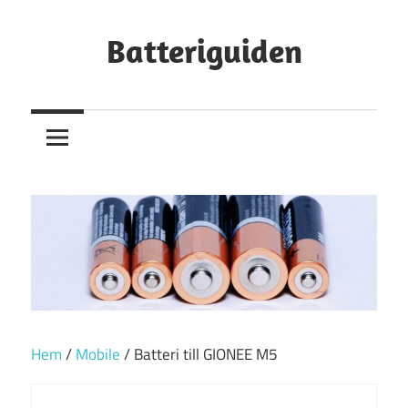
Hoppa
till
Batteriguiden
innehåll
Hem
/
Mobile
/ Batteri till GIONEE M5