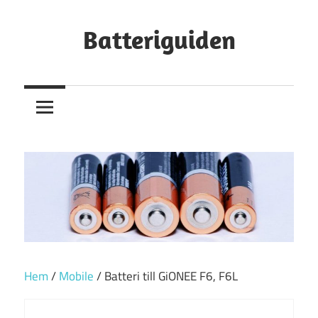
Hoppa
till
Batteriguiden
innehåll
Hem
/
Mobile
/ Batteri till GiONEE F6, F6L