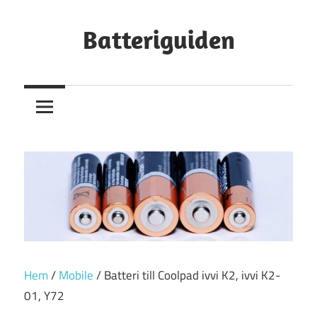
Hoppa
till
Batteriguiden
innehåll
Hem
/
Mobile
/ Batteri till Coolpad ivvi K2, ivvi K2-
01, Y72