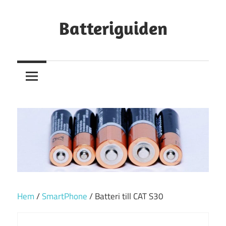
Hoppa
till
Batteriguiden
innehåll
Hem
/
SmartPhone
/ Batteri till CAT S30