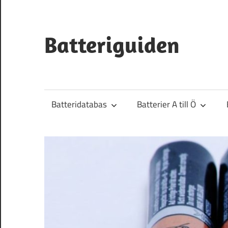
Hoppa
till
innehåll
Batteriguiden
Batteridatabas
Batterier A till Ö