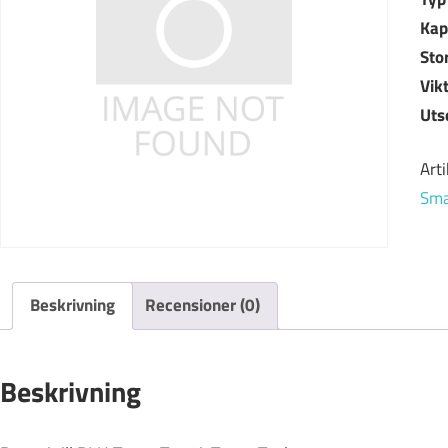
Kap
Sto
Vik
Uts
Art
Sma
Beskrivning
Recensioner (0)
Beskrivning