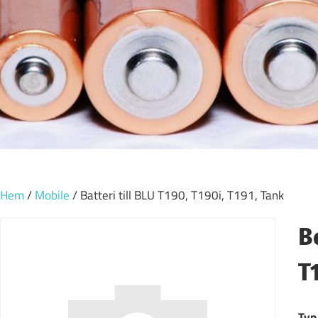
Hem
/
Mobile
/ Batteri till BLU T190, T190i, T191, Tank
B
T
Typ