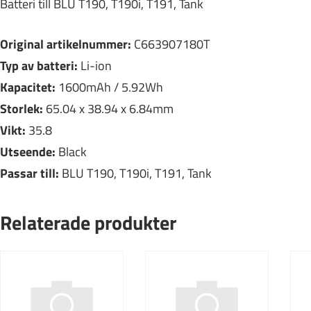
Batteri till BLU T190, T190i, T191, Tank
Original artikelnummer:
C663907180T
Typ av batteri:
Li-ion
Kapacitet:
1600mAh / 5.92Wh
Storlek:
65.04 x 38.94 x 6.84mm
Vikt:
35.8
Utseende:
Black
Passar till:
BLU T190, T190i, T191, Tank
Relaterade produkter