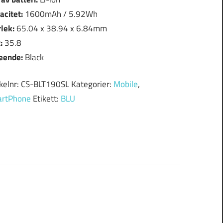
acitet:
1600mAh / 5.92Wh
rlek:
65.04 x 38.94 x 6.84mm
t:
35.8
eende:
Black
ikelnr:
CS-BLT190SL
Kategorier:
Mobile
,
rtPhone
Etikett:
BLU