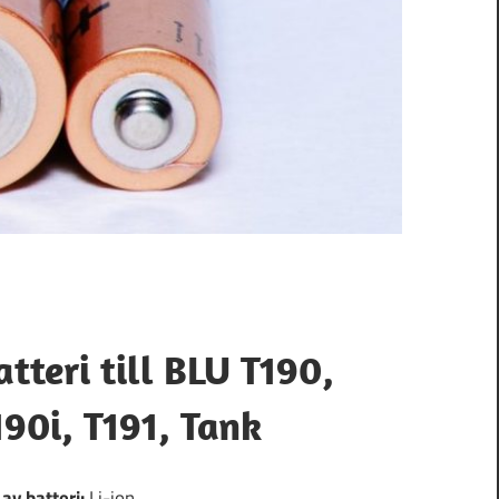
atteri till BLU T190,
190i, T191, Tank
 av batteri:
Li-ion