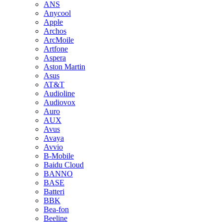
ANS
Anycool
Apple
Archos
ArcMoile
Artfone
Aspera
Aston Martin
Asus
AT&T
Audioline
Audiovox
Auro
AUX
Avus
Avaya
Avvio
B-Mobile
Baidu Cloud
BANNO
BASE
Batteri
BBK
Bea-fon
Beeline