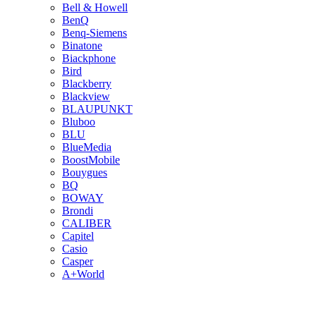
Bell & Howell
BenQ
Benq-Siemens
Binatone
Biackphone
Bird
Blackberry
Blackview
BLAUPUNKT
Bluboo
BLU
BlueMedia
BoostMobile
Bouygues
BQ
BOWAY
Brondi
CALIBER
Capitel
Casio
Casper
A+World