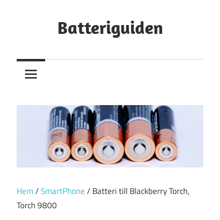
Hoppa
till
Batteriguiden
innehåll
Hem
/
SmartPhone
/ Batteri till Blackberry Torch,
Torch 9800