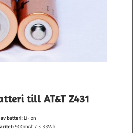
atteri till AT&T Z431
 av batteri:
Li-ion
acitet:
900mAh / 3.33Wh