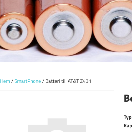
Hem
/
SmartPhone
/ Batteri till AT&T Z431
B
Typ
Kap