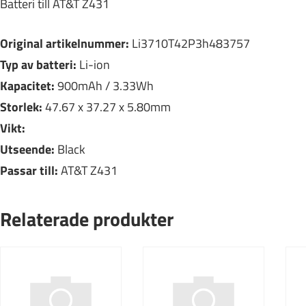
Batteri till AT&T Z431
Original artikelnummer:
Li3710T42P3h483757
Typ av batteri:
Li-ion
Kapacitet:
900mAh / 3.33Wh
Storlek:
47.67 x 37.27 x 5.80mm
Vikt:
Utseende:
Black
Passar till:
AT&T Z431
Relaterade produkter