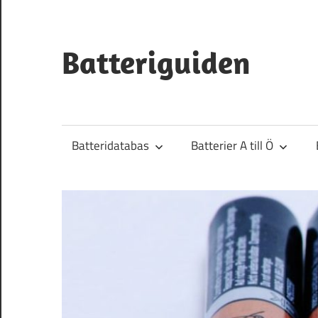
Hoppa
till
innehåll
Batteriguiden
Batteridatabas
Batterier A till Ö