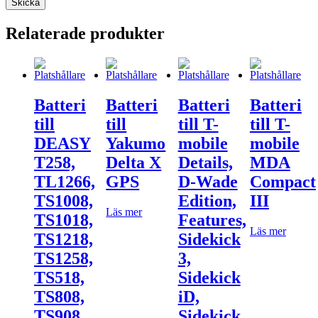
Relaterade produkter
Batteri
Batteri
Batteri
Batteri
till
till
till T-
till T-
DEASY
Yakumo
mobile
mobile
T258,
Delta X
Details,
MDA
TL1266,
GPS
D-Wade
Compact
TS1008,
Edition,
III
Läs mer
TS1018,
Features,
Läs mer
TS1218,
Sidekick
TS1258,
3,
TS518,
Sidekick
TS808,
iD,
TS908,
Sidekick