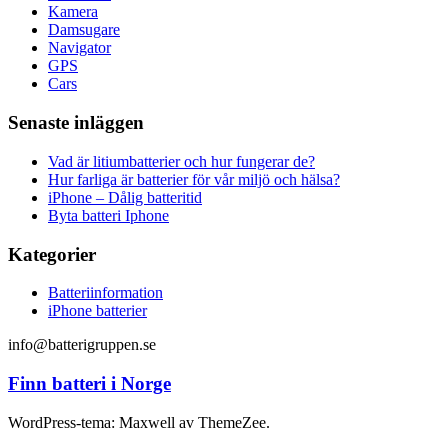
Kamera
Damsugare
Navigator
GPS
Cars
Senaste inläggen
Vad är litiumbatterier och hur fungerar de?
Hur farliga är batterier för vår miljö och hälsa?
iPhone – Dålig batteritid
Byta batteri Iphone
Kategorier
Batteriinformation
iPhone batterier
info@batterigruppen.se
Finn batteri i Norge
WordPress-tema: Maxwell av ThemeZee.