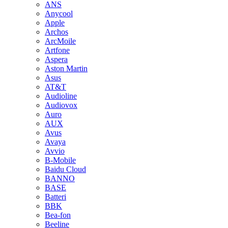
ANS
Anycool
Apple
Archos
ArcMoile
Artfone
Aspera
Aston Martin
Asus
AT&T
Audioline
Audiovox
Auro
AUX
Avus
Avaya
Avvio
B-Mobile
Baidu Cloud
BANNO
BASE
Batteri
BBK
Bea-fon
Beeline