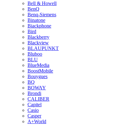
Bell & Howell
BenQ
Benq-Siemens
Binatone
Biackphone
Bird
Blackberry
Blackview
BLAUPUNKT
Bluboo
BLU
BlueMedia
BoostMobile
Bouygues
BQ
BOWAY
Brondi
CALIBER
Capitel
Casio
Casper
A+World