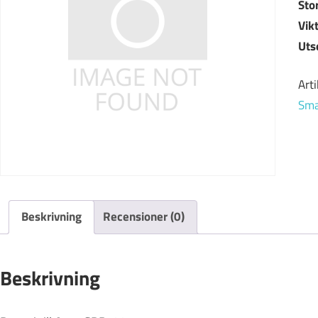
Sto
Vik
Uts
Art
Sma
Beskrivning
Recensioner (0)
Beskrivning