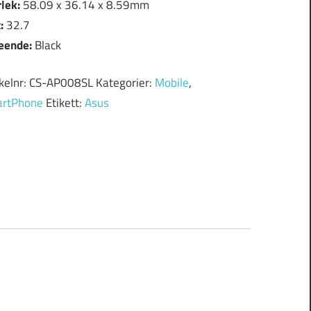
rlek:
58.09 x 36.14 x 8.59mm
t:
32.7
eende:
Black
ikelnr:
CS-AP008SL
Kategorier:
Mobile
,
rtPhone
Etikett:
Asus