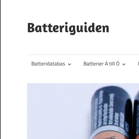
Hoppa
till
innehåll
Batteriguiden
Batteridatabas
Batterier A till Ö