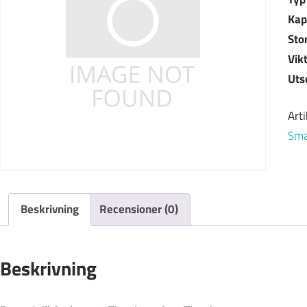
Kap
Sto
Vik
Uts
Art
Sma
Beskrivning
Recensioner (0)
Beskrivning