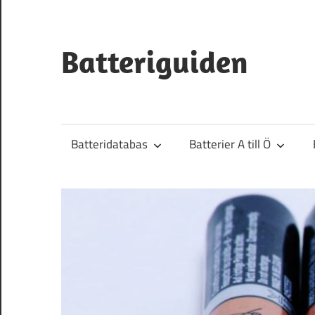
Hoppa
till
innehåll
Batteriguiden
Batteridatabas
Batterier A till Ö