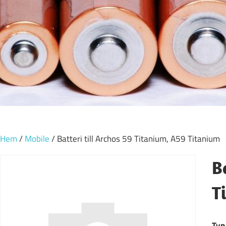
Hem
/
Mobile
/ Batteri till Archos 59 Titanium, A59 Titanium
B
T
Typ