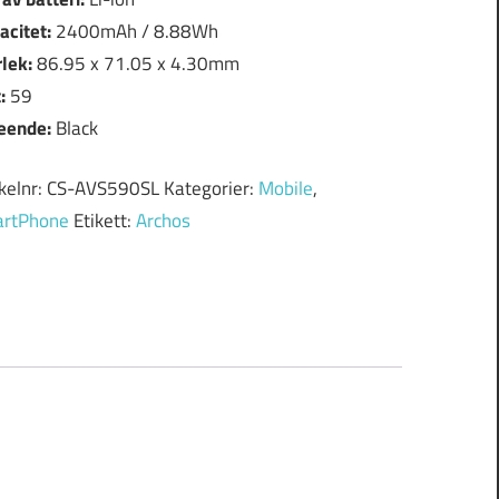
acitet:
2400mAh / 8.88Wh
rlek:
86.95 x 71.05 x 4.30mm
t:
59
eende:
Black
ikelnr:
CS-AVS590SL
Kategorier:
Mobile
,
rtPhone
Etikett:
Archos