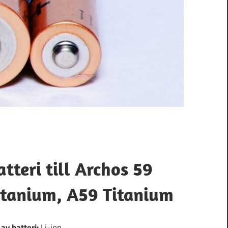
atteri till Archos 59
itanium, A59 Titanium
 av batteri:
Li-ion