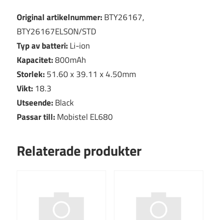
Original artikelnummer:
BTY26167,
BTY26167ELSON/STD
Typ av batteri:
Li-ion
Kapacitet:
800mAh
Storlek:
51.60 x 39.11 x 4.50mm
Vikt:
18.3
Utseende:
Black
Passar till:
Mobistel EL680
Relaterade produkter