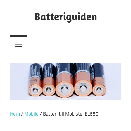
Hoppa
till
Batteriguiden
innehåll
Hem
/
Mobile
/ Batteri till Mobistel EL680