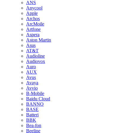
ANS
Anycool
Apple
Archos
ArcMoile
Artfone
Aspera
Aston Martin
Asus
AT&T
Audioline
Audiovox
Auro
AUX
Avus
Avaya
Avvio
B-Mobile
Baidu Cloud
BANNO
BASE
Batteri
BBK
Bea-fon
Beeline