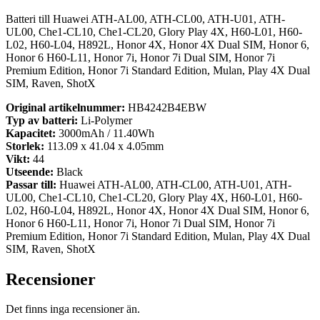
Batteri till Huawei ATH-AL00, ATH-CL00, ATH-U01, ATH-
UL00, Che1-CL10, Che1-CL20, Glory Play 4X, H60-L01, H60-
L02, H60-L04, H892L, Honor 4X, Honor 4X Dual SIM, Honor 6,
Honor 6 H60-L11, Honor 7i, Honor 7i Dual SIM, Honor 7i
Premium Edition, Honor 7i Standard Edition, Mulan, Play 4X Dual
SIM, Raven, ShotX
Original artikelnummer:
HB4242B4EBW
Typ av batteri:
Li-Polymer
Kapacitet:
3000mAh / 11.40Wh
Storlek:
113.09 x 41.04 x 4.05mm
Vikt:
44
Utseende:
Black
Passar till:
Huawei ATH-AL00, ATH-CL00, ATH-U01, ATH-
UL00, Che1-CL10, Che1-CL20, Glory Play 4X, H60-L01, H60-
L02, H60-L04, H892L, Honor 4X, Honor 4X Dual SIM, Honor 6,
Honor 6 H60-L11, Honor 7i, Honor 7i Dual SIM, Honor 7i
Premium Edition, Honor 7i Standard Edition, Mulan, Play 4X Dual
SIM, Raven, ShotX
Recensioner
Det finns inga recensioner än.