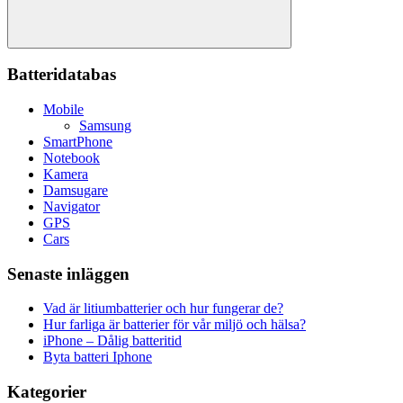
Sök
Batteridatabas
Mobile
Samsung
SmartPhone
Notebook
Kamera
Damsugare
Navigator
GPS
Cars
Senaste inläggen
Vad är litiumbatterier och hur fungerar de?
Hur farliga är batterier för vår miljö och hälsa?
iPhone – Dålig batteritid
Byta batteri Iphone
Kategorier