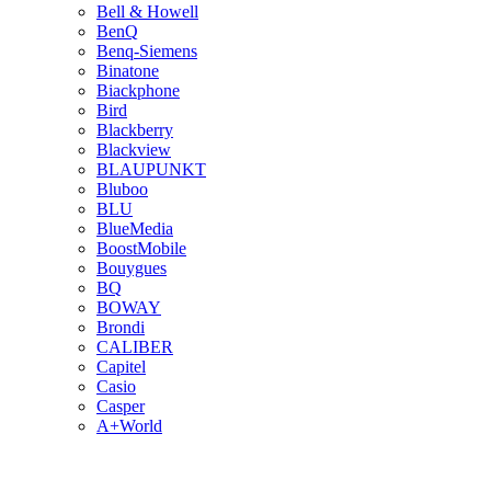
Bell & Howell
BenQ
Benq-Siemens
Binatone
Biackphone
Bird
Blackberry
Blackview
BLAUPUNKT
Bluboo
BLU
BlueMedia
BoostMobile
Bouygues
BQ
BOWAY
Brondi
CALIBER
Capitel
Casio
Casper
A+World