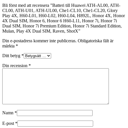
Bli först med att recensera ”Batteri till Huawei ATH-AL00, ATH-
CL00, ATH-U01, ATH-UL00, Che1-CL10, Che1-CL20, Glory
Play 4X, H60-L01, H60-L02, H60-L04, H892L, Honor 4X, Honor
4X Dual SIM, Honor 6, Honor 6 H60-L11, Honor 7i, Honor 7i
Dual SIM, Honor 7i Premium Edition, Honor 7i Standard Edition,
Mulan, Play 4X Dual SIM, Raven, ShotX”
Din e-postadress kommer inte publiceras.
Obligatoriska fält är
märkta
*
Ditt betyg
*
Din recension
*
Namn
*
E-post
*