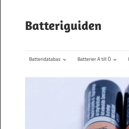
Hoppa
till
innehåll
Batteriguiden
Batteridatabas
Batterier A till Ö