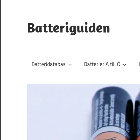
Hoppa
till
innehåll
Batteriguiden
Batteridatabas
Batterier A till Ö