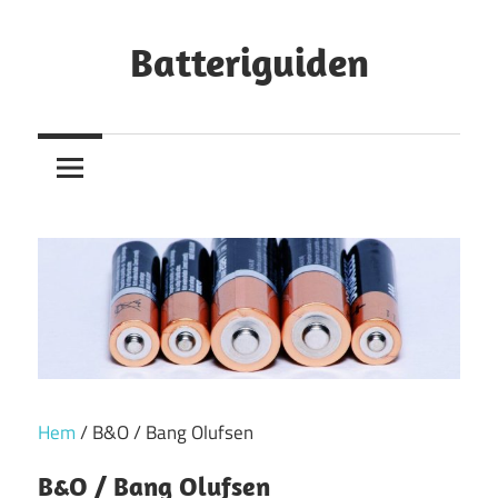
Hoppa
till
Batteriguiden
innehåll
Hem
/ B&O / Bang Olufsen
B&O / Bang Olufsen