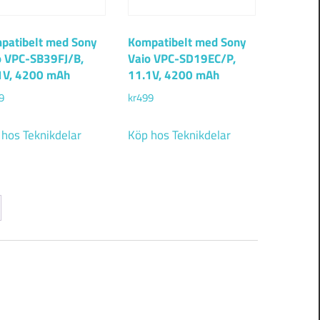
patibelt med Sony
Kompatibelt med Sony
o VPC-SB39FJ/B,
Vaio VPC-SD19EC/P,
1V, 4200 mAh
11.1V, 4200 mAh
9
kr
499
 hos Teknikdelar
Köp hos Teknikdelar