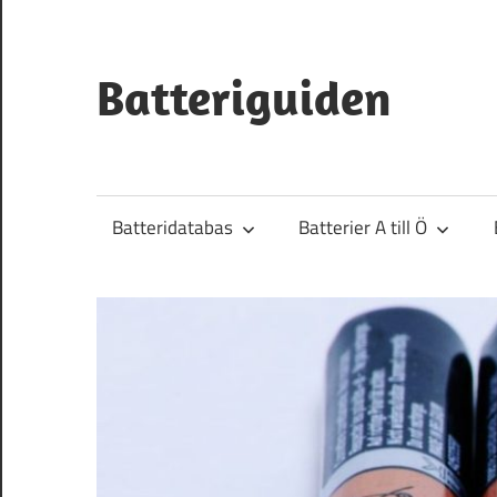
Hoppa
till
innehåll
Batteriguiden
Batteridatabas
Batterier A till Ö