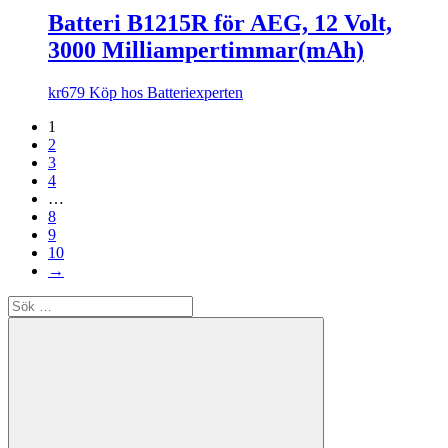
Batteri B1215R för AEG, 12 Volt,
3000 Milliampertimmar(mAh)
kr
679
Köp hos Batteriexperten
1
2
3
4
…
8
9
10
→
Sök
efter: