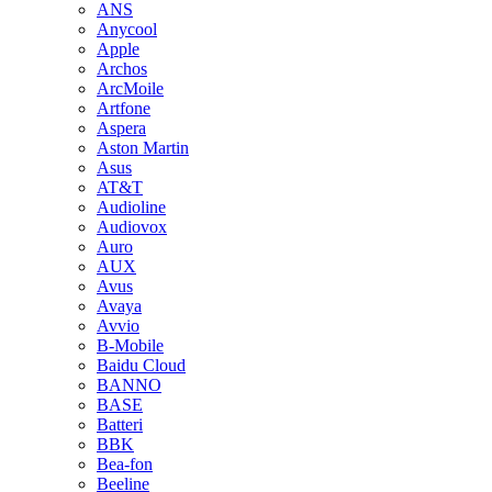
ANS
Anycool
Apple
Archos
ArcMoile
Artfone
Aspera
Aston Martin
Asus
AT&T
Audioline
Audiovox
Auro
AUX
Avus
Avaya
Avvio
B-Mobile
Baidu Cloud
BANNO
BASE
Batteri
BBK
Bea-fon
Beeline