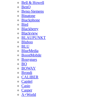
Bell & Howell
BenQ
Benq-Siemens
Binatone
Biackphone
Bird
Blackberry
Blackview
BLAUPUNKT
Bluboo
BLU
BlueMedia
BoostMobile
Bouygues
BQ
BOWAY
Brondi
CALIBER
Capitel
Casio
Casper
A+World