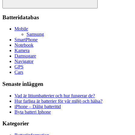
Sök
Batteridatabas
Mobile
Samsung
SmartPhone
Notebook
Kamera
Damsugare
Navigator
GPS
Cars
Senaste inläggen
Vad är litiumbatterier och hur fungerar de?
Hur farliga är batterier för vår miljö och hälsa?
iPhone – Dålig batteritid
Byta batteri Iphone
Kategorier