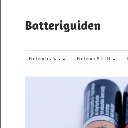
Hoppa
till
innehåll
Batteriguiden
Batteridatabas
Batterier A till Ö